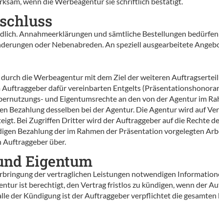
sam, wenn die Werbeagentur sie schriftlich bestätigt.
sschluss
lich. Annahmeerklärungen und sämtliche Bestellungen bedürfen zu
änderungen oder Nebenabreden. An speziell ausgearbeitete Angebo
e durch die Werbeagentur mit dem Ziel der weiteren Auftragserte
Auftraggeber dafür vereinbarten Entgelts (Präsentationshonorar)
bernutzungs- und Eigentumsrechte an den von der Agentur im Rah
n Bezahlung desselben bei der Agentur. Die Agentur wird auf Verl
eigt. Bei Zugriffen Dritter wird der Auftraggeber auf die Rechte
digen Bezahlung der im Rahmen der Präsentation vorgelegten Ar
 Auftraggeber über.
 und Eigentum
 Erbringung der vertraglichen Leistungen notwendigen Information
ntur ist berechtigt, den Vertrag fristlos zu kündigen, wenn der 
e der Kündigung ist der Auftraggeber verpflichtet die gesamten b