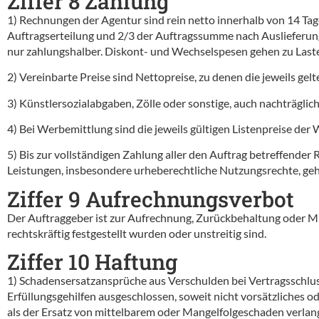
Ziffer 8 Zahlung
1) Rechnungen der Agentur sind rein netto innerhalb von 14 Ta
Auftragserteilung und 2/3 der Auftragssumme nach Auslieferung 
nur zahlungshalber. Diskont- und Wechselspesen gehen zu Lasten
2) Vereinbarte Preise sind Nettopreise, zu denen die jeweils g
3) Künstlersozialabgaben, Zölle oder sonstige, auch nachträgl
4) Bei Werbemittlung sind die jeweils gültigen Listenpreise der
5) Bis zur vollständigen Zahlung aller den Auftrag betreffende
Leistungen, insbesondere urheberechtliche Nutzungsrechte, geh
Ziffer 9 Aufrechnungsverbot
Der Auftraggeber ist zur Aufrechnung, Zurückbehaltung oder 
rechtskräftig festgestellt wurden oder unstreitig sind.
Ziffer 10 Haftung
1) Schadensersatzansprüche aus Verschulden bei Vertragsschlus
Erfüllungsgehilfen ausgeschlossen, soweit nicht vorsätzliches od
als der Ersatz von mittelbarem oder Mangelfolgeschaden verlang