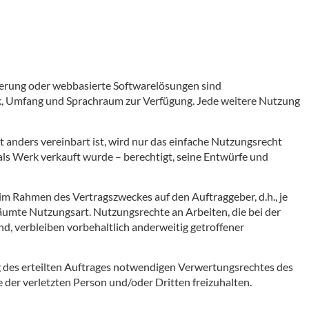
mmierung oder webbasierte Softwarelösungen sind
ck, Umfang und Sprachraum zur Verfügung. Jede weitere Nutzung
 anders vereinbart ist, wird nur das einfache Nutzungsrecht
als Werk verkauft wurde – berechtigt, seine Entwürfe und
m Rahmen des Vertragszweckes auf den Auftraggeber, d.h., je
äumte Nutzungsart. Nutzungsrechte an Arbeiten, die bei der
nd, verbleiben vorbehaltlich anderweitig getroffener
g des erteilten Auftrages notwendigen Verwertungsrechtes des
e der verletzten Person und/oder Dritten freizuhalten.