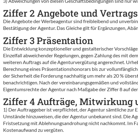
3) Abweichungen von diesen Geschäftsbedingungen sind nur wirk
Ziffer 2 Angebote und Vertrag
Die Angebote der Werbeagentur sind freibleibend und unverbind
Bestätigung der Agentur. Das Gleiche gilt für Ergänzungen, Ab
Ziffer 3 Präsentation
Die Entwicklung konzeptioneller und gestalterischer Vorschläg
Einzelfall abweichender Regelungen, gegen Zahlung des mit dem 
weiteren Auftrags auf die Agenturvergütung angerechnet. Urhe
Berechnung eines Präsentationshonorars bis zur vollumfängliche
der Sicherheit die Forderung nachhaltig um mehr als 20 % überst
benachrichtigen. Nach der vereinbarungsgemäßen und vollstän
Eigentumsrechte der Agentur nach Maßgabe der Ziffer 8 auf den
Ziffer 4 Aufträge, Mitwirkung
1) Der Auftraggeber ist verpflichtet, der Agentur sämtliche zur
Umstände hinzuweisen, die der Agentur unbekannt sind. Die Age
Fristsetzung mit Ablehnungsandrohung nicht nachkommt. Im Fall
Kostenaufwand zu vergüten.