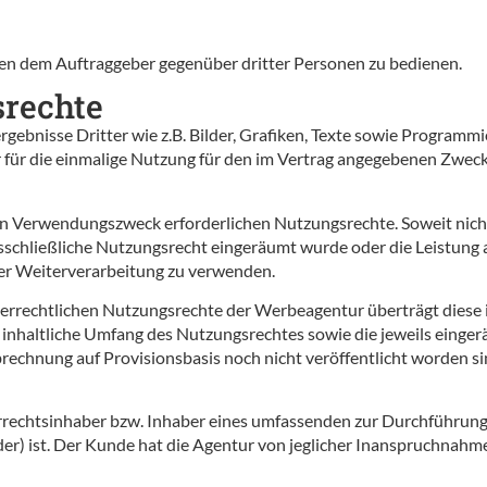
ungen dem Auftraggeber gegenüber dritter Personen zu bedienen.
srechte
tsergebnisse Dritter wie z.B. Bilder, Grafiken, Texte sowie Progra
r für die einmalige Nutzung für den im Vertrag angegebenen Zwe
en Verwendungszweck erforderlichen Nutzungsrechte. Soweit nicht
usschließliche Nutzungsrecht eingeräumt wurde oder die Leistung 
er Weiterverarbeitung zu verwenden.
rrechtlichen Nutzungsrechte der Werbeagentur überträgt diese i
 inhaltliche Umfang des Nutzungsrechtes sowie die jeweils einger
rechnung auf Provisionsbasis noch nicht veröffentlicht worden si
errechtsinhaber bzw. Inhaber eines umfassenden zur Durchführun
lder) ist. Der Kunde hat die Agentur von jeglicher Inanspruchnahm