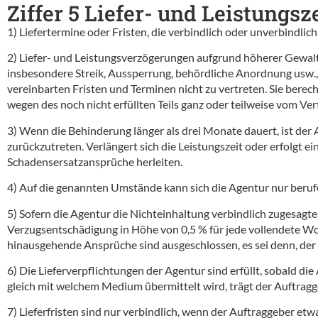
Ziffer 5 Liefer- und Leistungsz
1) Liefertermine oder Fristen, die verbindlich oder unverbindli
2) Liefer- und Leistungsverzögerungen aufgrund höherer Gewalt
insbesondere Streik, Aussperrung, behördliche Anordnung usw., 
vereinbarten Fristen und Terminen nicht zu vertreten. Sie bere
wegen des noch nicht erfüllten Teils ganz oder teilweise vom Ve
3) Wenn die Behinderung länger als drei Monate dauert, ist der 
zurückzutreten. Verlängert sich die Leistungszeit oder erfolgt 
Schadensersatzansprüche herleiten.
4) Auf die genannten Umstände kann sich die Agentur nur berufe
5) Sofern die Agentur die Nichteinhaltung verbindlich zugesagte
Verzugsentschädigung in Höhe von 0,5 % für jede vollendete W
hinausgehende Ansprüche sind ausgeschlossen, es sei denn, der 
6) Die Lieferverpflichtungen der Agentur sind erfüllt, sobald d
gleich mit welchem Medium übermittelt wird, trägt der Auftragg
7) Lieferfristen sind nur verbindlich, wenn der Auftraggeber et