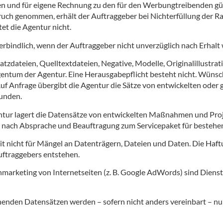
en und für eigene Rechnung zu den für den Werbungtreibenden gün
ch genommen, erhält der Auftraggeber bei Nichterfüllung der Ra
tet die Agentur nicht.
rbindlich, wenn der Auftraggeber nicht unverzüglich nach Erhalt 
zdateien, Quelltextdateien, Negative, Modelle, Originalillustration
gentum der Agentur. Eine Herausgabepflicht besteht nicht. Wünsc
. Auf Anfrage übergibt die Agentur die Sätze von entwickelten od
Kunden.
gentur lagert die Datensätze von entwickelten Maßnahmen und Proj
ur nach Absprache und Beauftragung zum Servicepaket für besteh
eit nicht für Mängel an Datenträgern, Dateien und Daten. Die Haft
uftraggebers entstehen.
rketing von Internetseiten (z. B. Google AdWords) sind Dienstv
enden Datensätzen werden – sofern nicht anders vereinbart – nu