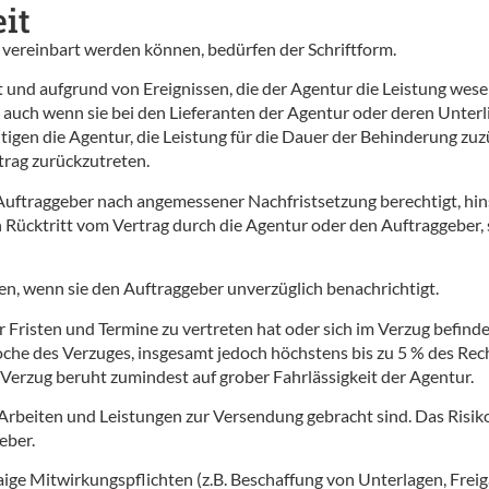
eit
ch vereinbart werden können, bedürfen der Schriftform.
 und aufgrund von Ereignissen, die der Agentur die Leistung wes
auch wenn sie bei den Lieferanten der Agentur oder deren Unterli
chtigen die Agentur, die Leistung für die Dauer der Behinderung z
rtrag zurückzutreten.
Auftraggeber nach angemessener Nachfristsetzung berechtigt, hinsi
ein Rücktritt vom Vertrag durch die Agentur oder den Auftraggeber,
n, wenn sie den Auftraggeber unverzüglich benachrichtigt.
r Fristen und Termine zu vertreten hat oder sich im Verzug befind
oche des Verzuges, insgesamt jedoch höchstens bis zu 5 % des Re
Verzug beruht zumindest auf grober Fahrlässigkeit der Agentur.
ie Arbeiten und Leistungen zur Versendung gebracht sind. Das Risik
eber.
waige Mitwirkungspflichten (z.B. Beschaffung von Unterlagen, Freig