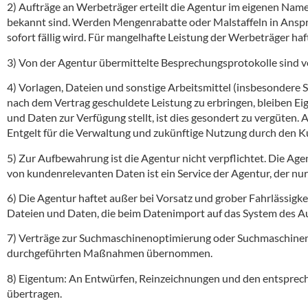
2) Aufträge an Werbeträger erteilt die Agentur im eigenen Nam
bekannt sind. Werden Mengenrabatte oder Malstaffeln in Anspru
sofort fällig wird. Für mangelhafte Leistung der Werbeträger haf
3) Von der Agentur übermittelte Besprechungsprotokolle sind ve
4) Vorlagen, Dateien und sonstige Arbeitsmittel (insbesondere Sat
nach dem Vertrag geschuldete Leistung zu erbringen, bleiben Ei
und Daten zur Verfügung stellt, ist dies gesondert zu vergüten
Entgelt für die Verwaltung und zukünftige Nutzung durch den 
5) Zur Aufbewahrung ist die Agentur nicht verpflichtet. Die A
von kundenrelevanten Daten ist ein Service der Agentur, der n
6) Die Agentur haftet außer bei Vorsatz und grober Fahrlässigk
Dateien und Daten, die beim Datenimport auf das System des A
7) Verträge zur Suchmaschinenoptimierung oder Suchmaschinenma
durchgeführten Maßnahmen übernommen.
8) Eigentum: An Entwürfen, Reinzeichnungen und den entsprech
übertragen.