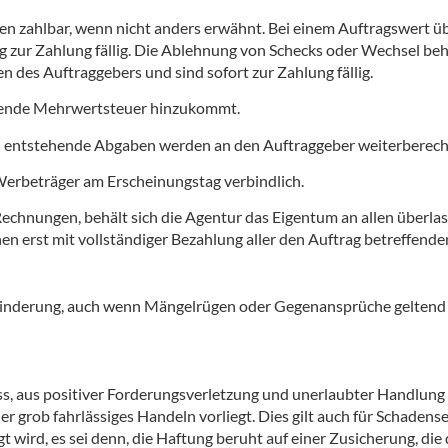
gen zahlbar, wenn nicht anders erwähnt. Bei einem Auftragswert 
zur Zahlung fällig. Die Ablehnung von Schecks oder Wechsel behäl
 des Auftraggebers und sind sofort zur Zahlung fällig.
eltende Mehrwertsteuer hinzukommt.
ich entstehende Abgaben werden an den Auftraggeber weiterberech
 Werbeträger am Erscheinungstag verbindlich.
r Rechnungen, behält sich die Agentur das Eigentum an allen über
en erst mit vollständiger Bezahlung aller den Auftrag betreffend
Minderung, auch wenn Mängelrügen oder Gegenansprüche geltend
s, aus positiver Forderungsverletzung und unerlaubter Handlung 
er grob fahrlässiges Handeln vorliegt. Dies gilt auch für Schaden
t wird, es sei denn, die Haftung beruht auf einer Zusicherung, di