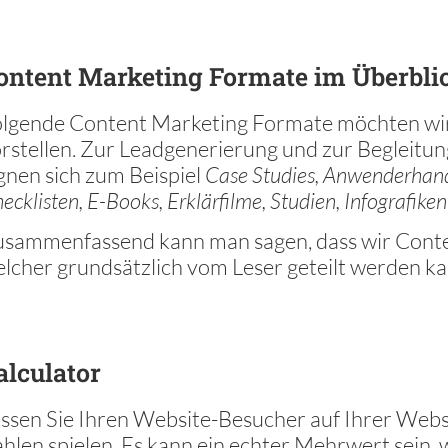
ontent Marketing Formate im Überbli
lgende Content Marketing Formate möchten wir 
rstellen. Zur Leadgenerierung und zur Begleitu
gnen sich zum Beispiel
Case Studies, Anwenderhand
ecklisten, E-Books, Erklärfilme, Studien, Infografike
sammenfassend kann man sagen, dass wir Cont
lcher grundsätzlich vom Leser geteilt werden k
alculator
ssen Sie Ihren Website-Besucher auf Ihrer Webs
hlen spielen. Es kann ein echter Mehrwert sein,