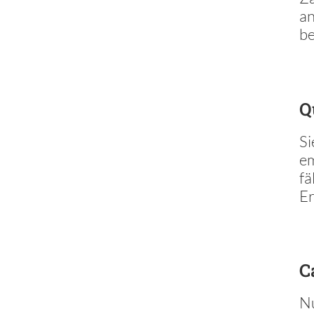
an
be
Q
Si
em
fä
Er
C
Nu