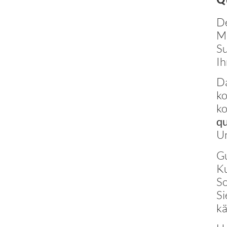
De
Mi
Su
Ih
Da
ko
ko
qu
U
Gu
Ku
So
Si
k