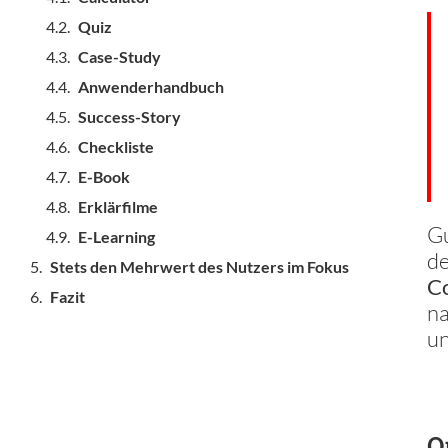
Quiz
Case-Study
Anwenderhandbuch
Success-Story
Checkliste
E-Book
Erklärfilme
Gu
E-Learning
d
Stets den Mehrwert des Nutzers im Fokus
C
Fazit
na
un
Q