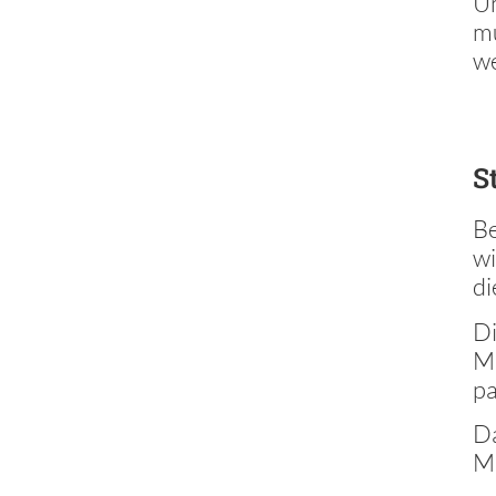
Um
mu
w
S
Be
wi
di
Di
Ma
pa
Da
M