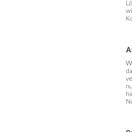
Lö
wi
Ko
A
We
da
ve
nu
hi
Nu