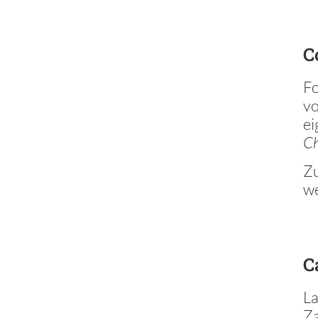
C
Fo
vo
ei
Ch
Zu
we
C
La
Za