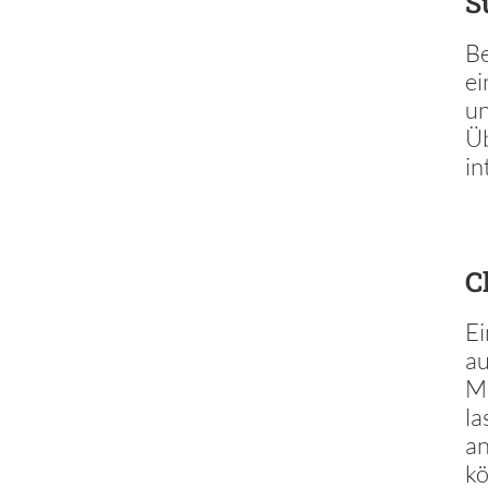
S
Be
ei
un
Ü
in
C
Ei
au
Me
la
an
k