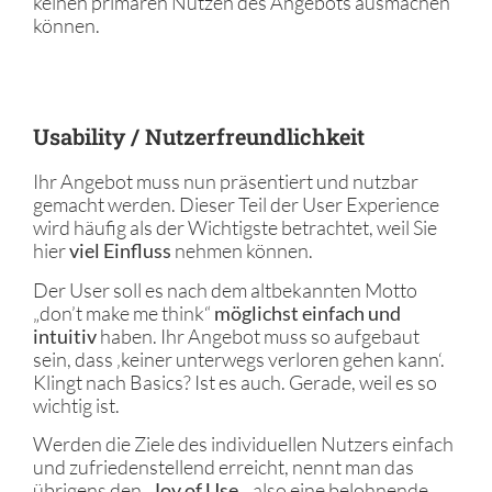
keinen primären Nutzen des Angebots ausmachen
können.
Usability / Nutzerfreundlichkeit
Ihr Angebot muss nun präsentiert und nutzbar
gemacht werden. Dieser Teil der User Experience
wird häufig als der Wichtigste betrachtet, weil Sie
hier
viel Einfluss
nehmen können.
Der User soll es nach dem altbekannten Motto
„don’t make me think“
möglichst einfach und
intuitiv
haben. Ihr Angebot muss so aufgebaut
sein, dass ‚keiner unterwegs verloren gehen kann‘.
Klingt nach Basics? Ist es auch. Gerade, weil es so
wichtig ist.
Werden die Ziele des individuellen Nutzers einfach
und zufriedenstellend erreicht, nennt man das
übrigens den „
Joy of Use
„, also eine belohnende